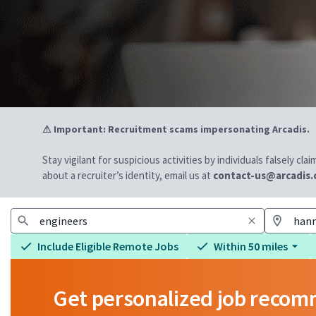
⚠ Important: Recruitment scams impersonating Arcadis.
Stay vigilant for suspicious activities by individuals falsely cl
about a recruiter’s identity, email us at
contact-us@arcadis
Include Eligible Remote Jobs
Within 50 miles
Get personalized job reco