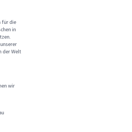
 für die
chen in
tzen.
 unserer
 der Welt
hen wir
au