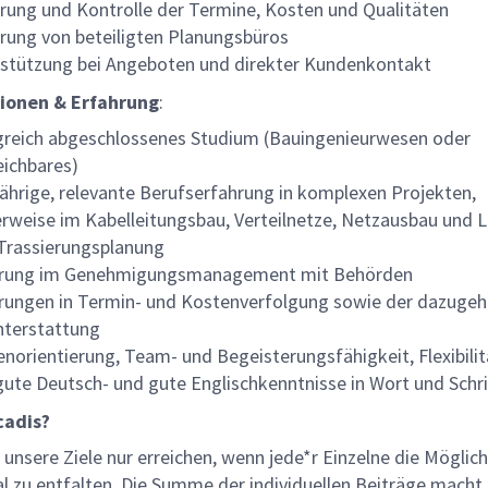
rung und Kontrolle der Termine, Kosten und Qualitäten
rung von beteiligten Planungsbüros
stützung bei Angeboten und direkter Kundenkontakt
tionen & Erfahrung
:
greich abgeschlossenes Studium (Bauingenieurwesen oder
eichbares)
ährige, relevante Berufserfahrung in komplexen Projekten,
erweise im Kabelleitungsbau, Verteilnetze, Netzausbau und L
Trassierungsplanung
hrung im Genehmigungsmanagement mit Behörden
rungen in Termin- und Kostenverfolgung sowie der dazugeh
hterstattung
norientierung, Team- und Begeisterungsfähigkeit, Flexibilit
gute Deutsch- und gute Englischkenntnisse in Wort und Schri
adis?
unsere Ziele nur erreichen, wenn jede*r Einzelne die Möglich
al zu entfalten. Die Summe der individuellen Beiträge macht