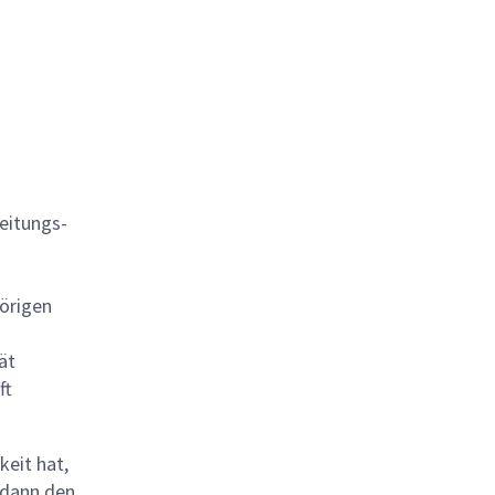
eitungs-
örigen
ät
ft
keit hat,
 dann den