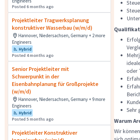
Engineers
Steue
Posted 6 months ago
Steue
Unter
Projektleiter Tragwerksplanung
konstruktiver Wasserbau (w/m/d)
Qualifika
Hannover, Niedersachsen, Germany + 2 more
Erfol
Engineers
Vergl
Hybrid
Mehrj
Posted 4 months ago
ideal
Senior Projektleiter mit
oder 
Schwerpunkt in der
Erfa
Eisenbahnplanung für Großprojekte
Erfah
(w/m/d)
Beric
Hannover, Niedersachsen, Germany + 9 more
Kunde
Engineers
Sehr 
Hybrid
Posted 5 months ago
Warum Arc
Wir können 
Projektleiter Konstruktiver
sich optim