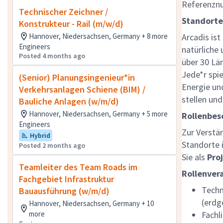
Referenzn
Technischer Zeichner /
Standorte
Konstrukteur - Rail (m/w/d)
Hannover, Niedersachsen, Germany + 8 more
Arcadis is
Engineers
natürliche
Posted 4 months ago
über 30 Län
Jede*r spi
(Senior) Planungsingenieur*in
Energie un
Verkehrsanlagen Schiene (BIM) /
stellen un
Bauliche Anlagen (w/m/d)
Hannover, Niedersachsen, Germany + 5 more
Rollenbes
Engineers
Zur Verstä
Hybrid
Standorte i
Posted 2 months ago
Sie als
Pro
Teamleiter des Team Roads im
Rollenver
Fachgebiet Infrastruktur
Techn
Bauausführung (w/m/d)
(erdg
Hannover, Niedersachsen, Germany + 10
more
Fachl