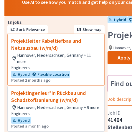
Use AI to see how you match and get help on your ca
Hybrid
Page 1 of 2
13 jobs
Sort: Relevance
Show map
Proje
Projektleiter Kabeltiefbau und
Netzausbau (w/m/d)
Hannover,
Hannover, Niedersachsen, Germany + 11
Apply
more
Engineers
Hybrid
Flexible Location
Posted 2 months ago
Find o
Projektingenieur*in Rückbau und
Job descrip
Schadstoffsanierung (w/m/d)
Hannover, Niedersachsen, Germany + 9 more
Job ID
Engineers
41494
Hybrid
Posted a month ago
Stellenbe