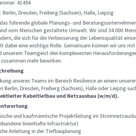
ummer: 41494
: Berlin, Dresden, Freiberg (Sachsen), Halle, Leipzig
t das führende globale Planungs- und Beratungsunternehmen
 und vom Menschen gestaltete Umwelt. Wir sind 34.000 Mens
dern, die sich für die Verbesserung der Lebensqualität einse
elt dabei eine wichtige Rolle. Gemeinsam können wir uns mit
d unserem Teamgeist den komplexesten Herausforderungen
d zusammen mehr bewirken.
chreibung
:
rkung unseres Teams im Bereich Resilience an einem unserer
n Berlin, Dresden, Freiberg (Sachsen), Halle oder Leipzig suc
jektleiter Kabeltiefbau und Netzausbau (w/m/d).
antwortung
:
ische und kaufmännische Projektleitung im Stromnetzausb
ebundene linienhafte Infrastruktur)
iche Anleitung in der Tiefbauplanung