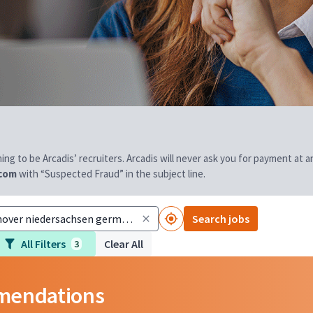
aiming to be Arcadis’ recruiters. Arcadis will never ask you for payment at
.com
with “Suspected Fraud” in the subject line.
Search jobs
All Filters
Clear All
3
mmendations