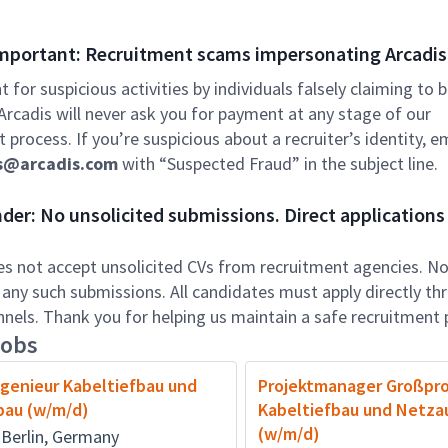
mportant: Recruitment scams impersonating Arcadis
nt for suspicious activities by individuals falsely claiming to 
 Arcadis will never ask you for payment at any stage of our
 process. If you’re suspicious about a recruiter’s identity, em
s@arcadis.com
with “Suspected Fraud” in the subject line.
er: No unsolicited submissions. Direct applications 
es not accept unsolicited CVs from recruitment agencies. No 
 any such submissions. All candidates must apply directly th
annels. Thank you for helping us maintain a safe recruitment 
jobs
ngenieur Kabeltiefbau und
Projektmanager Großpro
bau (w/m/d)
Kabeltiefbau und Netza
(w/m/d)
, Berlin, Germany