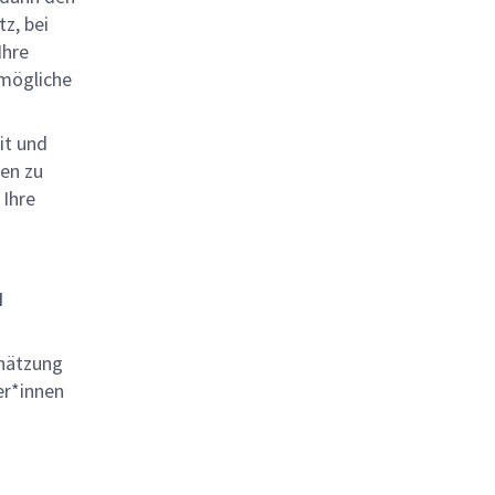
z, bei
Ihre
tmögliche
it und
ten zu
 Ihre
d
chätzung
er*innen