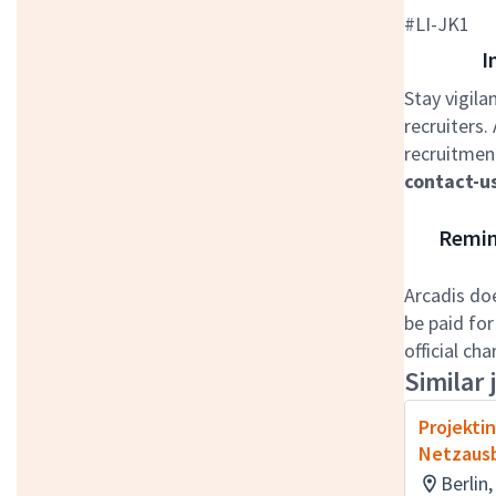
#LI-JK1
I
Stay vigila
recruiters.
recruitment
contact-u
Remind
Arcadis do
be paid for
official ch
Similar 
Projekti
Netzaus
Berlin