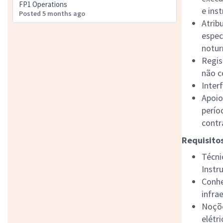
FP1 Operations
e ins
Posted 5 months ago
Atrib
espec
notur
Regis
não c
Inter
Apoio
perío
contr
Requisitos
Técni
Instr
Conhe
infra
Noçõe
elétri