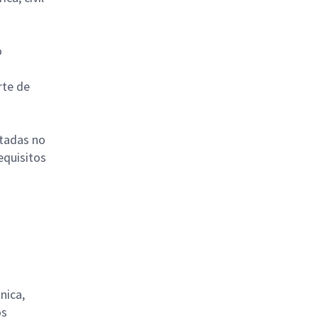
o
rte de
utadas no
equisitos
nica,
os