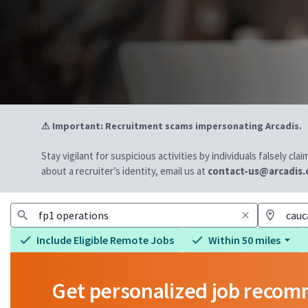
⚠ Important: Recruitment scams impersonating Arcadis.
Stay vigilant for suspicious activities by individuals falsely cl
about a recruiter’s identity, email us at
contact-us@arcadis
Include Eligible Remote Jobs
Within 50 miles
Get personalized job reco