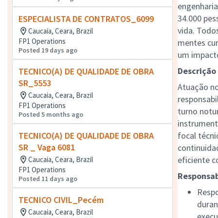
engenharia
34.000 pes
ESPECIALISTA DE CONTRATOS_6099
vida. Todo
Caucaia, Ceara, Brazil
FP1 Operations
mentes cur
Posted 19 days ago
um impacto
Descrição
TECNICO(A) DE QUALIDADE DE OBRA
SR_5553
Atuação no
Caucaia, Ceara, Brazil
responsabi
FP1 Operations
turno notur
Posted 5 months ago
instrument
TECNICO(A) DE QUALIDADE DE OBRA
focal técni
SR _ Vaga 6081
continuida
eficiente 
Caucaia, Ceara, Brazil
FP1 Operations
Responsab
Posted 11 days ago
Respo
TECNICO CIVIL_Pecém
duran
Caucaia, Ceara, Brazil
execu