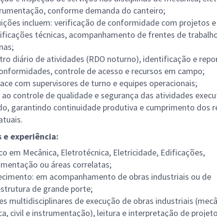
trumentação, conforme demanda do canteiro;
uições incluem: verificação de conformidade com projetos e
ificações técnicas, acompanhamento de frentes de trabalh
nas;
tro diário de atividades (RDO noturno), identificação e repo
onformidades, controle de acesso e recursos em campo;
face com supervisores de turno e equipes operacionais;
 ao controle de qualidade e segurança das atividades exec
do, garantindo continuidade produtiva e cumprimento dos r
atuais.
 e experiência:
co em Mecânica, Eletrotécnica, Eletricidade, Edificações,
umentação ou áreas correlatas;
cimento: em acompanhamento de obras industriais ou de
estrutura de grande porte;
s multidisciplinares de execução de obras industriais (mecâ
ca, civil e instrumentação), leitura e interpretação de projet