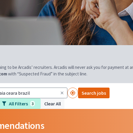
aiming to be Arcadis’ recruiters. Arcadis will never ask you for payment at
.com
with “Suspected Fraud” in the subject line.
Search jobs
All Filters
Clear All
3
mmendations