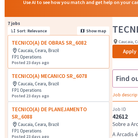
Use AI to see how you match and get help on your ca
Page 1 of 1
7 jobs
TECNI
Sort: Relevance
Show map
Caucaia, C
TECNICO(A) DE OBRAS SR_6082
Caucaia, Ceara, Brazil
Apply
FP1 Operations
Posted 23 days ago
TECNICO(A) MECANICO SR_6078
Find o
Caucaia, Ceara, Brazil
FP1 Operations
Job descrip
Posted 23 days ago
TECNICO(A) DE PLANEJAMENTO
Job ID
42612
SR_6088
Sobre a Arc
Caucaia, Ceara, Brazil
FP1 Operations
A Arcadis 
Posted 23 days ago