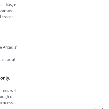
s dias, é
lizamos
ferecer
.
be Arcadis’
ail us at
only.
fees will
rough our
process.