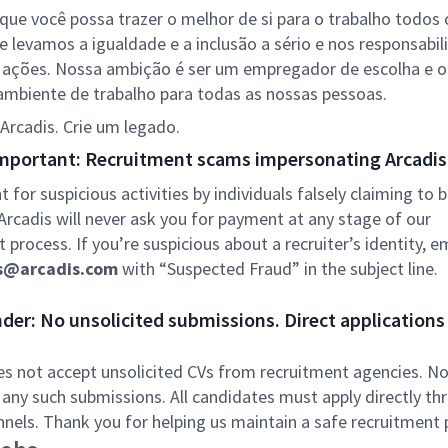
ue você possa trazer o melhor de si para o trabalho todos o
e levamos a igualdade e a inclusão a sério e nos responsabi
 ações. Nossa ambição é ser um empregador de escolha e o
mbiente de trabalho para todas as nossas pessoas.
Arcadis. Crie um legado.
mportant: Recruitment scams impersonating Arcadis
nt for suspicious activities by individuals falsely claiming to 
 Arcadis will never ask you for payment at any stage of our
 process. If you’re suspicious about a recruiter’s identity, em
s@arcadis.com
with “Suspected Fraud” in the subject line.
er: No unsolicited submissions. Direct applications 
es not accept unsolicited CVs from recruitment agencies. No 
 any such submissions. All candidates must apply directly th
annels. Thank you for helping us maintain a safe recruitment 