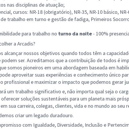
cos nas disciplinas de atuação;
encial, cursos: NR-18 (obrigatório), NR-35, NR-10 básico, NR-6
 de trabalho em turno e gestão de fadiga, Primeiros Socorro
nibilidade para trabalho no
turno da noite
- 100% presencia
colher a Arcadis?
 alcançar nossos objetivos quando todos têm a capacidade
 podem ser. Acreditamos que a contribuição de todos é imp
 que somos pioneiros em uma abordagem baseada em habili
pode aproveitar suas experiências e conhecimento único par
o profissional e maximizar o impacto que podemos gerar ju
ará um trabalho significativo e, não importa qual seja o carg
 oferecer soluções sustentáveis para um planeta mais prósp
em sua carreira, colegas, clientes, vida e no mundo ao seu r
demos criar um legado duradouro.
romisso com Igualdade, Diversidade, Inclusão e Pertenci