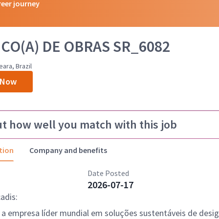
reer journey
CO(A) DE OBRAS SR_6082
eara, Brazil
 Now
ut how well you match with this job
tion
Company and benefits
Date Posted
2026-07-17
adis:
é a empresa líder mundial em soluções sustentáveis de desig