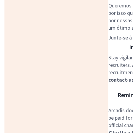
Queremos q
por isso qu
por nossas
um ótimo a
Junte-se à 
I
Stay vigila
recruiters.
recruitment
contact-u
Remind
Arcadis do
be paid for
official ch