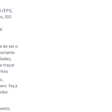
 (EPI),
s, ISO
l.
 de ser o
ortante.
dades,
a traçar
ntos.
o,
ero. Faça
edor.
mento: