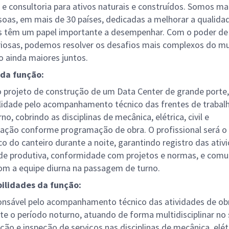
 e consultoria para ativos naturais e construídos. Somos ma
soas, em mais de 30 países, dedicadas a melhorar a qualida
s têm um papel importante a desempenhar. Com o poder de
iosas, podemos resolver os desafios mais complexos do mu
 ainda maiores juntos.
 da função:
 projeto de construção de um Data Center de grande porte
lidade pelo acompanhamento técnico das frentes de trabal
no, cobrindo as disciplinas de mecânica, elétrica, civil e
ação conforme programação de obra. O profissional será o
co do canteiro durante a noite, garantindo registro das ativ
de produtiva, conformidade com projetos e normas, e com
com a equipe diurna na passagem de turno.
ilidades da função:
nsável pelo acompanhamento técnico das atividades de ob
te o período noturno, atuando de forma multidisciplinar no 
ção e inspeção de serviços nas disciplinas de mecânica, elétri