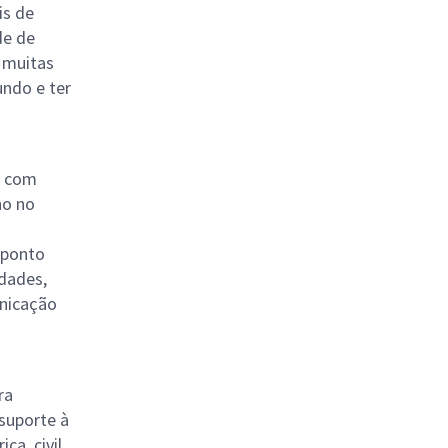
is de
de de
 muitas
ndo e ter
, com
ho no
 ponto
idades,
unicação
ra
suporte à
ca, civil