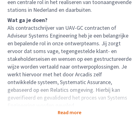
een centrale rol in het realiseren van toonaangevende
stations in Nederland en daarbuiten.
Wat ga je doen?
Als contractschrijver van UAV-GC contracten of
Adviseur Systems Engineering heb je een belangrijke
en bepalende rol in onze ontwerpteams. Jij zorgt
ervoor dat soms vage, tegengestelde klant- en
stakeholderseisen en wensen op een gestructureerde
wijze worden vertaald naar ontwerpoplossingen. Je
werkt hiervoor met het door Arcadis zelf
ontwikkelde systeem, Systematic Assurance,
gebaseerd op een Relatics omgeving. Hierbij kan
geverifieerd en gevalideerd het proces van Systems
Engineering worden gevolgd.
Read more
Essentieel onderdeel van de ontwerpoplossingen
vormt het opstellen van contracten. Hierin worden de
eisen en wensen via systeemspecificaties, functie- en
objectenbomen omgezet in een vraagspecificatie als