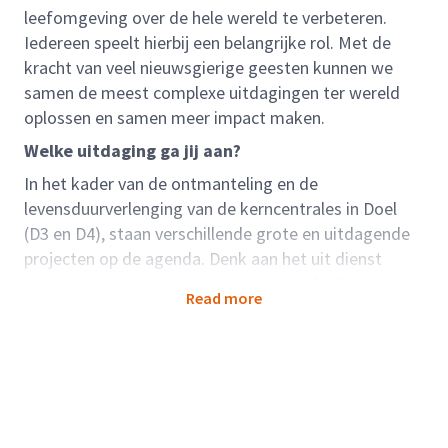
leefomgeving over de hele wereld te verbeteren.
Iedereen speelt hierbij een belangrijke rol. Met de
kracht van veel nieuwsgierige geesten kunnen we
samen de meest complexe uitdagingen ter wereld
oplossen en samen meer impact maken.
Welke uitdaging ga jij aan?
In het kader van de ontmanteling en de
levensduurverlenging van de kerncentrales in Doel
(D3 en D4), staan verschillende grote en uitdagende
projecten op de agenda. Denk aan het uit dienst
nemen van systemen, het bouwen van faciliteiten
Read more
voor afvalverwerking en -stockage en het continu
aanpassen van de sites aan het veranderende
energielandschap. Om deze projecten succesvol te
kunnen realiseren, zijn we op zoek naar meerdere
werkvoorbereiders voor de disciplines mechanica,
bouwkunde, elektriciteit en instrumentatie.