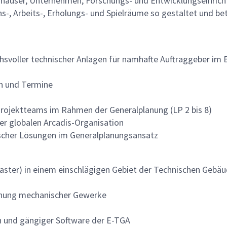
kenhäuser, Unternehmen, Forschungs- und Entwicklungseinrich
-, Arbeits-, Erholungs- und Spielräume so gestaltet und be
svoller technischer Anlagen für namhafte Auftraggeber im B
en und Termine
 Projektteams im Rahmen der Generalplanung (LP 2 bis 8)
er globalen Arcadis-Organisation
ischer Lösungen im Generalplanungsansatz
ster) in einem einschlägigen Gebiet der Technischen Gebä
lanung mechanischer Gewerke
 und gängiger Software der E-TGA