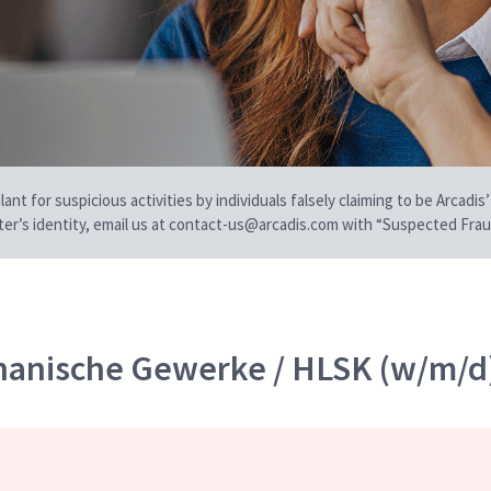
t for suspicious activities by individuals falsely claiming to be Arcadis’
iter’s identity, email us at contact-us@arcadis.com with “Suspected Fraud
chanische Gewerke / HLSK (w/m/d