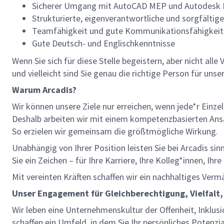
Sicherer Umgang mit AutoCAD MEP und Autodesk 
Strukturierte, eigenverantwortliche und sorgfältig
Teamfähigkeit und gute Kommunikationsfähigkei
Gute Deutsch- und Englischkenntnisse
Wenn Sie sich für diese Stelle begeistern, aber nicht all
und vielleicht sind Sie genau die richtige Person für uns
Warum Arcadis?
Wir können unsere Ziele nur erreichen, wenn jede*r Einze
Deshalb arbeiten wir mit einem kompetenzbasierten Ansat
So erzielen wir gemeinsam die größtmögliche Wirkung.
Unabhängig von Ihrer Position leisten Sie bei Arcadis si
Sie ein Zeichen – für Ihre Karriere, Ihre Kolleg*innen, Ih
Mit vereinten Kräften schaffen wir ein nachhaltiges Verm
Unser Engagement für Gleichberechtigung, Vielfalt,
Wir leben eine Unternehmenskultur der Offenheit, Inklusi
schaffen ein Umfeld, in dem Sie Ihr persönliches Potenzi