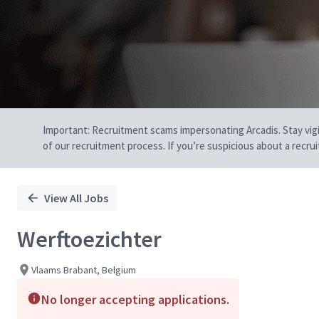
Important: Recruitment scams impersonating Arcadis. Stay vigilan
of our recruitment process. If you’re suspicious about a recru
View All Jobs
Werftoezichter
Vlaams Brabant, Belgium
No longer accepting applications.