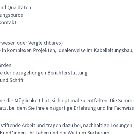
nd Qualitäten
nungsbüros
kontakt
rwesen oder Vergleichbares)
) in komplexen Projekten, idealerweise im Kabelleitungsbau,
örden
e der dazugehörigen Berichterstattung
und Schrift
lne die Möglichkeit hat, sich optimal zu entfalten. Die Sum
z, bei dem Sie Ihre einzigartige Erfahrung und Ihr Fachwiss
nnstiftende Arbeit und tragen dazu bei, nachhaltige Lösungen
re Kund*innen, Ihr Leben und die Welt um Sie herum.