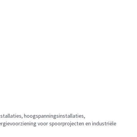
tallaties, hoogspanningsinstallaties,
energievoorziening voor spoorprojecten en industriële