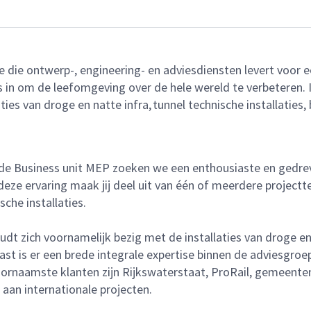
ie die ontwerp-, engineering- en adviesdiensten levert voo
n om de leefomgeving over de hele wereld te verbeteren. Iede
ties van droge en natte infra, tunnel technische installaties,
e Business unit MEP zoeken we een enthousiaste en gedreven
deze ervaring maak jij deel uit van één of meerdere project
sche installaties.
dt zich voornamelijk bezig met de installaties van droge en n
aast is er een brede integrale expertise binnen de adviesgr
naamste klanten zijn Rijkswaterstaat, ProRail, gemeenten/
 aan internationale projecten.