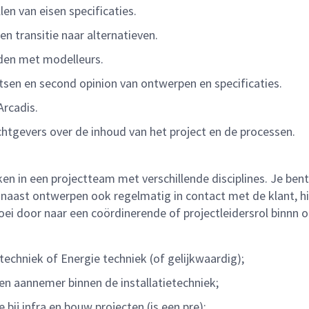
en van eisen specificaties.
n transitie naar alternatieven.
den met modelleurs.
tsen en second opinion van ontwerpen en specificaties.
Arcadis.
tgevers over de inhoud van het project en de processen.
rken in een projectteam met verschillende disciplines. Je b
 naast ontwerpen ook regelmatig in contact met de klant, hier
ei door naar een coördinerende of projectleidersrol binnn
echniek of Energie techniek (of gelijkwaardig);
 een aannemer binnen de installatietechniek;
 bij infra en bouw projecten (is een pre);