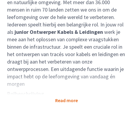
en natuurlijke omgeving. Met meer dan 36.000
mensen in ruim 70 landen zetten we ons in om de
leefomgeving over de hele wereld te verbeteren.
Iedereen speelt hierbij een belangrijke rol. In jouw rol
als
junior Ontwerper Kabels & Leidingen
werk je
mee aan het oplossen van complexe vraagstukken
binnen de infrastructuur. Je speelt een cruciale rol in
het ontwerpen van tracés voor kabels en leidingen en
draagt bij aan het verbeteren van onze
ontwerpprocessen. Een uitdagende functie waarin je
impact hebt op de leefomgeving van vandaag én
morgen
Rolbeschrijving
Read more
Als junior Ontwerper Kabels & Leidingen werk je aan
projecten waarbij kabels en leidingen in de
Nederlandse bodem moeten worden verlegd,
aangepast of opnieuw aangelegd. Je onderzoekt het