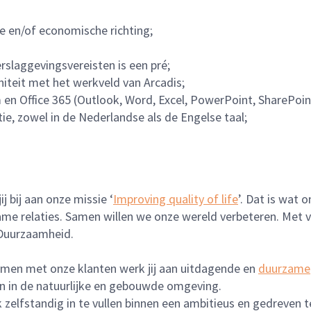
e en/of economische richting;
rslaggevingsvereisten is een pré;
initeit met het werkveld van Arcadis;
n Office 365 (Outlook, Word, Excel, PowerPoint, SharePoin
e, zowel in de Nederlandse als de Engelse taal;
j bij aan onze missie ‘
Improving quality of life
’. Dat is wat
ame relaties. Samen willen we onze wereld verbeteren. Met 
 Duurzaamheid.
 Samen met onze klanten werk jij aan uitdagende en
duurzame
en in de natuurlijke en gebouwde omgeving.
rk zelfstandig in te vullen binnen een ambitieus en gedreve