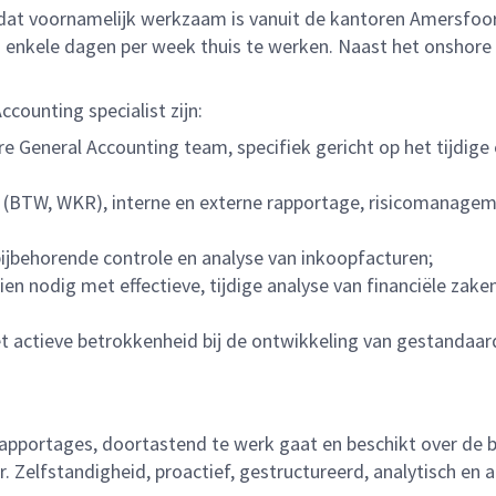
 dat voornamelijk werkzaam is vanuit de kantoren Amersfoo
m enkele dagen per week thuis te werken. Naast het onshor
counting specialist zijn:
 General Accounting team, specifiek gericht op het tijdig
e (BTW, WKR), interne en externe rapportage, risicomanagem
bijbehorende controle en analyse van inkoopfacturen;
en nodig met effectieve, tijdige analyse van financiële zaken
t actieve betrokkenheid bij de ontwikkeling van gestandaa
en rapportages, doortastend te werk gaat en beschikt over de 
 Zelfstandigheid, proactief, gestructureerd, analytisch en ac