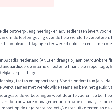
ie die ontwerp-, engineering- en adviesdiensten levert voo
n om de leefomgeving over de hele wereld te verbeteren. Ied
est complexe uitdagingen ter wereld oplossen en samen m
n Arcadis Nederland (ANL) en draagt bij aan betrouwbare fi
andaardiseerde interne en externe financiële rapportage, he
elijke verplichtingen.
ing, testen en rapporteren). Voorts ondersteun je bij de 
 Je werkt samen met wereldwijde teams en bent het geluid v
 voorgestelde verbeteringen weet door te voeren. Je bent e
 levert betrouwbare managementinformatie en analyses om AN
 impact op de (in)directe project-/kosten uitkomsten en de 