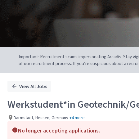
Important: Recruitment scams impersonating Arcadis. Stay vigilan
of our recruitment process. If you’re suspicious about a recru
View All Jobs
Werkstudent*in Geotechnik/Ge
Darmstadt, Hessen, Germany
+4 more
No longer accepting applications.