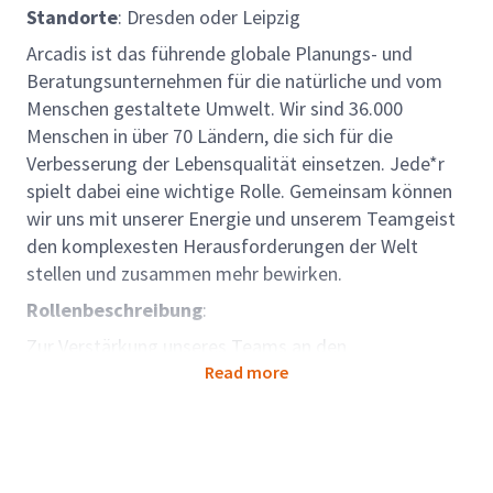
Standorte
: Dresden oder Leipzig
Arcadis ist das führende globale Planungs- und
Beratungsunternehmen für die natürliche und vom
Menschen gestaltete Umwelt. Wir sind 36.000
Menschen in über 70 Ländern, die sich für die
Verbesserung der Lebensqualität einsetzen. Jede*r
spielt dabei eine wichtige Rolle. Gemeinsam können
wir uns mit unserer Energie und unserem Teamgeist
den komplexesten Herausforderungen der Welt
stellen und zusammen mehr bewirken.
Rollenbeschreibung
:
Zur Verstärkung unseres Teams an den
Standorten Leipzig und Dresden suchen wir Sie als
Read more
Werkstudent (w/m/d) in der Tragwerksplanung.
Die Stelle ist in unserem globalen Geschäftsbereich
Places angesiedelt. Zusammen mit unseren
Kunden*innen auf der ganzen Welt schaffen, fördern