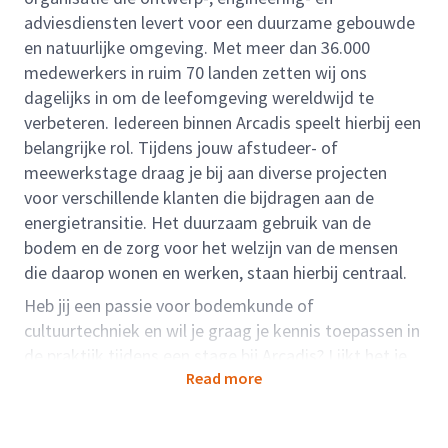
adviesdiensten levert voor een duurzame gebouwde
en natuurlijke omgeving. Met meer dan 36.000
medewerkers in ruim 70 landen zetten wij ons
dagelijks in om de leefomgeving wereldwijd te
verbeteren. Iedereen binnen Arcadis speelt hierbij een
belangrijke rol. Tijdens jouw afstudeer- of
meewerkstage draag je bij aan diverse projecten
voor verschillende klanten die bijdragen aan de
energietransitie. Het duurzaam gebruik van de
bodem en de zorg voor het welzijn van de mensen
die daarop wonen en werken, staan hierbij centraal.
Heb jij een passie voor bodemkunde of
cultuurtechniek en wil je graag je kennis toepassen in
de praktijk tijdens een stage bij Arcadis? Lijkt het je
Read more
interessant om te werken aan bodemvraagstukken
voor verschillende klanten en bij te dragen aan grote,
multidisciplinaire projecten? Of ben je op zoek naar