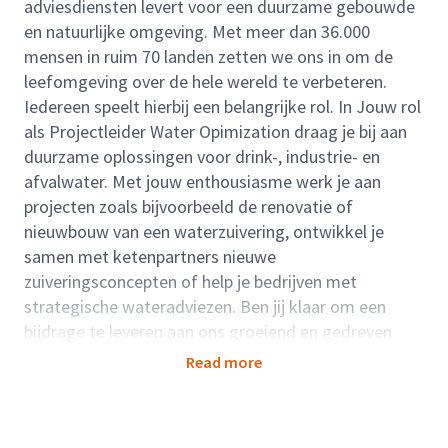
adviesdiensten levert voor een duurzame gebouwde
en natuurlijke omgeving. Met meer dan 36.000
mensen in ruim 70 landen zetten we ons in om de
leefomgeving over de hele wereld te verbeteren.
Iedereen speelt hierbij een belangrijke rol. In Jouw rol
als Projectleider Water Opimization draag je bij aan
duurzame oplossingen voor drink-, industrie- en
afvalwater. Met jouw enthousiasme werk je aan
projecten zoals bijvoorbeeld de renovatie of
nieuwbouw van een waterzuivering, ontwikkel je
samen met ketenpartners nieuwe
zuiveringsconcepten of help je bedrijven met
strategische wateradviezen. Ben jij klaar om een
bijdrage te leveren aan ons groeiend en gedreven
team?
Read more
Rolbeschrijving:
Als technisch manager Water Opimization help jij
onze klanten met haar vragen. Je stemt af waar de