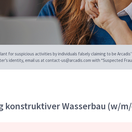
t for suspicious activities by individuals falsely claiming to be Arcadis’
iter’s identity, email us at contact-us@arcadis.com with “Suspected Fraud
g konstruktiver Wasserbau (w/m/