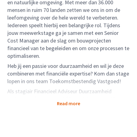
en natuurlijke omgeving. Met meer dan 36.000
mensen in ruim 70 landen zetten we ons in om de
leefomgeving over de hele wereld te verbeteren.
Iedereen speelt hierbij een belangrijke rol. Tijdens
jouw meewerkstage ga je samen met een Senior
Cost Manager aan de slag om bouwprojecten
financieel van te begeleiden en om onze processen te
optimaliseren.
Heb jij een passie voor duurzaamheid en wil je deze
combineren met financiële expertise? Kom dan stage
lopen in ons team Toekomstbestendig Vastgoed!
Als stagiair Financieel Adviseur Duurzaamheid
ondersteun je ons team bij het adviseren van klanten
Read more
en collega’s over het verduurzamen van projecten. Je
leert onder andere MKI-berekeningen en Restwaarde
berekeningen maken en inzetten om strategisch
advies uit te brengen. Samen met het team bepaal je