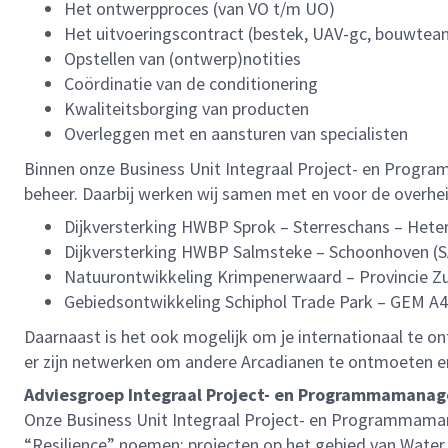
Het ontwerpproces (van VO t/m UO)
Het uitvoeringscontract (bestek, UAV-gc, bouwteam
Opstellen van (ontwerp)notities
Coördinatie van de conditionering
Kwaliteitsborging van producten
Overleggen met en aansturen van specialisten
Binnen onze Business Unit Integraal Project- en Program
beheer. Daarbij werken wij samen met en voor de overhei
Dijkversterking HWBP Sprok – Sterreschans – Heter
Dijkversterking HWBP Salmsteke – Schoonhoven (S
Natuurontwikkeling Krimpenerwaard – Provincie Zu
Gebiedsontwikkeling Schiphol Trade Park – GEM A4
Daarnaast is het ook mogelijk om je internationaal te on
er zijn netwerken om andere Arcadianen te ontmoeten en
Adviesgroep Integraal Project- en Programmamana
Onze Business Unit Integraal Project- en Programmaman
“Resilience” noemen: projecten op het gebied van Water,