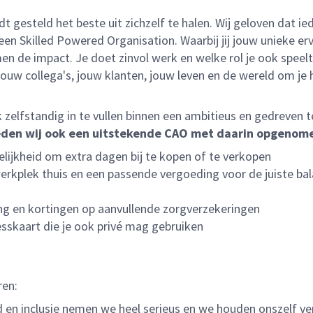
dt gesteld het beste uit zichzelf te halen. Wij geloven dat 
Skilled Powered Organisation. Waarbij jij jouw unieke ervar
 de impact. Je doet zinvol werk en welke rol je ook speelt
jouw collega's, jouw klanten, jouw leven en de wereld om je
rk zelfstandig in te vullen binnen een ambitieus en gedreve
ieden wij ook een uitstekende CAO met daarin opgenom
lijkheid om extra dagen bij te kopen of te verkopen
rkplek thuis en een passende vergoeding voor de juiste bal
ing en kortingen op aanvullende zorgverzekeringen
sskaart die je ook privé mag gebruiken
ren:
heid en inclusie nemen we heel serieus en we houden onszelf 