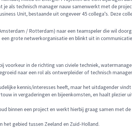
at je als technisch manager nauw samenwerkt met de proje
ness Unit, bestaande uit ongeveer 45 collega’s. Deze colleg
 Amsterdam / Rotterdam) naar een teamspeler die wil doorgr
en grote netwerkorganisatie en blinkt uit in communicatie en
ij voorkeur in de richting van civiele techniek, watermanage
gegroeid naar een rol als ontwerpleider of technisch manage
elijke kennis/interesses heeft, maar het uitdagender vindt 
touw in vergaderingen en bijeenkomsten, en haalt plezier ui
houd binnen een project en werkt hierbij graag samen met de
n het gebied tussen Zeeland en Zuid-Holland.