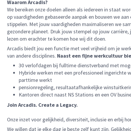
Waarom Arcadis?
We bereiken onze doelen alleen als iedereen in staat wor
op vaardigheden gebaseerde aanpak en bouwen we aan een 
stippelen. Met jouw vaardigheden maximaliseren we samen
gezondere planeet. Druk jouw stempel op jouw carrière, 
lezen om erachter te komen hoe wij dit doen.
Arcadis biedt jou een functie met veel vrijheid om je we
van andere disciplines.
Naast een fijne werkcultuur b
30 verlofdagen bij fulltime dienstverband met moge
Hybride werken met een professioneel ingerichte we
parttime werkt
pensionregeling, resultaatafhankelijke winstuitker
Kantoren direct naast NS Stations en een OV busine
Join Arcadis. Create a Legacy.
Onze inzet voor gelijkheid, diversiteit, inclusie en erbij ho
We willen dat je elke dag je beste zelf kunt zijn. Gelijk