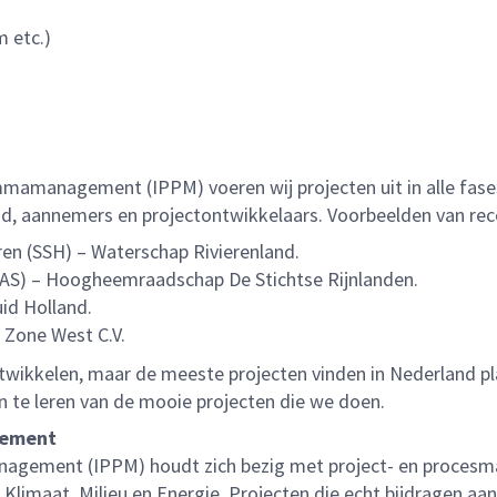
 etc.)
mamanagement (IPPM) voeren wij projecten uit in alle fases
d, aannemers en projectontwikkelaars. Voorbeelden van rece
en (SSH) – Waterschap Rivierenland.
AS) – Hoogheemraadschap De Stichtse Rijnlanden.
id Holland.
 Zone West C.V.
twikkelen, maar de meeste projecten vinden in Nederland plaa
 te leren van de mooie projecten die we doen.
gement
agement (IPPM) houdt zich bezig met project- en procesma
 Klimaat, Milieu en Energie. Projecten die echt bijdragen a