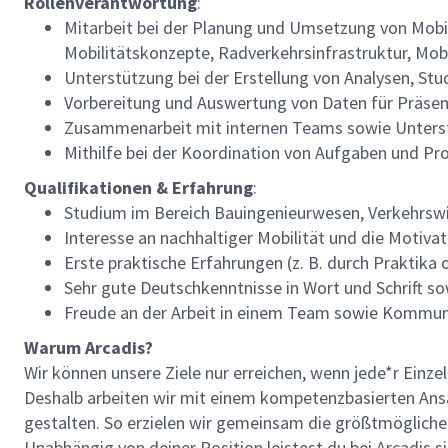
Rollenverantwortung
:
Mitarbeit bei der Planung und Umsetzung von Mobil
Mobilitätskonzepte, Radverkehrsinfrastruktur, Mob
Unterstützung bei der Erstellung von Analysen, Stu
Vorbereitung und Auswertung von Daten für Präsen
Zusammenarbeit mit internen Teams sowie Unterst
Mithilfe bei der Koordination von Aufgaben und P
Qualifikationen & Erfahrung
:
Studium im Bereich Bauingenieurwesen, Verkehrswis
Interesse an nachhaltiger Mobilität und die Motiva
Erste praktische Erfahrungen (z. B. durch Praktika 
Sehr gute Deutschkenntnisse in Wort und Schrift s
Freude an der Arbeit in einem Team sowie Kommunik
Warum Arcadis?
Wir können unsere Ziele nur erreichen, wenn jede*r Einze
Deshalb arbeiten wir mit einem kompetenzbasierten Ansat
gestalten. So erzielen wir gemeinsam die größtmögliche
Unabhängig von deiner Position leistest du bei Arcadis s