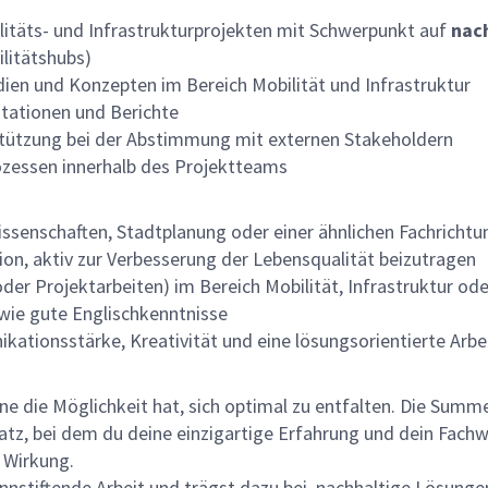
itäts- und Infrastrukturprojekten mit Schwerpunkt auf
nach
ilitätshubs)
dien und Konzepten im Bereich Mobilität und Infrastruktur
tationen und Berichte
ützung bei der Abstimmung mit externen Stakeholdern
rozessen innerhalb des Projektteams
senschaften, Stadtplanung oder einer ähnlichen Fachrichtu
tion, aktiv zur Verbesserung der Lebensqualität beizutragen
oder Projektarbeiten) im Bereich Mobilität, Infrastruktur od
owie gute Englischkenntnisse
ationsstärke, Kreativität und eine lösungsorientierte Arbe
lne die Möglichkeit hat, sich optimal zu entfalten. Die Sum
z, bei dem du deine einzigartige Erfahrung und dein Fachwi
 Wirkung.
innstiftende Arbeit und trägst dazu bei, nachhaltige Lösung