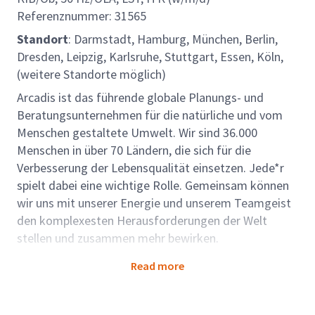
Referenznummer: 31565
Standort
: Darmstadt, Hamburg, München, Berlin,
Dresden, Leipzig, Karlsruhe, Stuttgart, Essen, Köln,
(weitere Standorte möglich)
Arcadis ist das führende globale Planungs- und
Beratungsunternehmen für die natürliche und vom
Menschen gestaltete Umwelt. Wir sind 36.000
Menschen in über 70 Ländern, die sich für die
Verbesserung der Lebensqualität einsetzen. Jede*r
spielt dabei eine wichtige Rolle. Gemeinsam können
wir uns mit unserer Energie und unserem Teamgeist
den komplexesten Herausforderungen der Welt
stellen und zusammen mehr bewirken.
Rollenbeschreibung
:
Read more
Wir suchen Sie als (Senior) Bauüberwacher*in Bahn
für die Bereiche KIB/Ob, 50 Hz/OLA, LST, ITK an