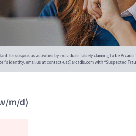
t for suspicious activities by individuals falsely claiming to be Arcadis’
iter’s identity, email us at contact-us@arcadis.com with “Suspected Fraud
(w/m/d)