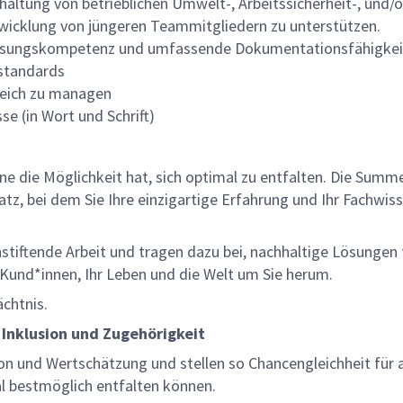
haltung von betrieblichen Umwelt-, Arbeitssicherheit-, u
icklung von jüngeren Teammitgliedern zu unterstützen.
mlösungskompetenz und umfassende Dokumentationsfähigke
sstandards
greich zu managen
e (in Wort und Schrift)
lne die Möglichkeit hat, sich optimal zu entfalten. Die Sum
z, bei dem Sie Ihre einzigartige Erfahrung und Ihr Fachwiss
nnstiftende Arbeit und tragen dazu bei, nachhaltige Lösungen
re Kund*innen, Ihr Leben und die Welt um Sie herum.
ächtnis.
 Inklusion und Zugehörigkeit
on und Wertschätzung und stellen so Chancengleichheit für a
al bestmöglich entfalten können.