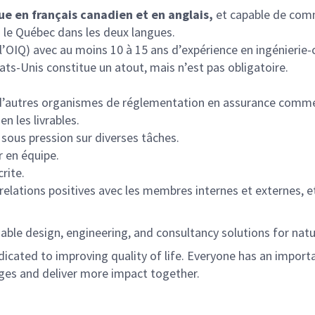
ue en français canadien et en anglais,
et capable de comm
 le Québec dans les deux langues.
l’OIQ) avec au moins 10 à 15 ans d’expérience en ingénierie-c
ats-Unis constitue un atout, mais n’est pas obligatoire.
e.
t d’autres organismes de réglementation en assurance comm
n les livrables.
 sous pression sur diverses tâches.
r en équipe.
rite.
relations positives avec les membres internes et externes, e
able design, engineering, and consultancy solutions for natur
dicated to improving quality of life. Everyone has an import
ges and deliver more impact together.