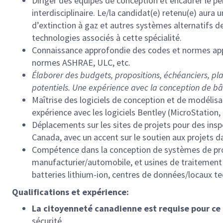
Diriger des équipes de conception et encadrer le pe
interdisciplinaire. Le/la candidat(e) retenu(e) au
d’extinction à gaz et autres systèmes alternatifs 
technologies associés à cette spécialité.
Connaissance approfondie des codes et normes appl
normes ASHRAE, ULC, etc.
Élaborer des budgets, propositions, échéanciers, plan
potentiels. Une expérience avec la conception de bâ
Maîtrise des logiciels de conception et de modélis
expérience avec les logiciels Bentley (MicroStation,
Déplacements sur les sites de projets pour des insp
Canada, avec un accent sur le soutien aux projets d
Compétence dans la conception de systèmes de prote
manufacturier/automobile, et usines de traitement (
batteries lithium-ion, centres de données/locaux t
Qualifications et expérience:
La citoyenneté canadienne est requise pour ce
sécurité.