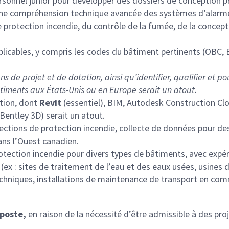
rsonnel junior pour développer des dossiers de conception pr
ra une compréhension technique avancée des systèmes d’alarm
de protection incendie, du contrôle de la fumée, de la conce
icables, y compris les codes du bâtiment pertinents (OBC, 
s de projet et de dotation, ainsi qu’identifier, qualifier et p
timents aux États-Unis ou en Europe serait un atout.
ation, dont
Revit
(essentiel), BIM, Autodesk Construction C
 Bentley 3D) serait un atout.
ections de protection incendie, collecte de données pour des
ans l’Ouest canadien.
ction incendie pour divers types de bâtiments, avec expéri
ex : sites de traitement de l’eau et des eaux usées, usines 
echniques, installations de maintenance de transport en com
 poste,
en raison de la nécessité d’être admissible à des pr