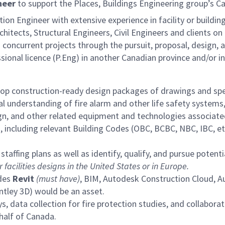
neer
to support the Places, Buildings Engineering group’s
n Engineer with extensive experience in facility or building 
chitects, Structural Engineers, Civil Engineers and clients o
and concurrent projects through the pursuit, proposal, design,
ssional licence (P.Eng) in another Canadian province and/or 
op construction-ready design packages of drawings and speci
l understanding of fire alarm and other life safety systems
n, and other related equipment and technologies associated 
 including relevant Building Codes (OBC, BCBC, NBC, IBC, 
taffing plans as well as identify, qualify, and pursue potenti
facilities designs in the United States or in Europe.
udes
Revit
(must have)
, BIM, Autodesk Construction Cloud, 
ntley 3D) would be an asset.
rveys, data collection for fire protection studies, and colla
 half of Canada.