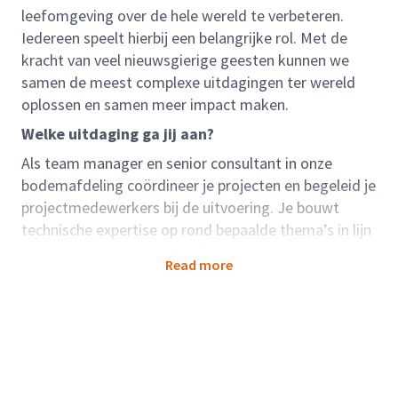
leefomgeving over de hele wereld te verbeteren.
Iedereen speelt hierbij een belangrijke rol. Met de
kracht van veel nieuwsgierige geesten kunnen we
samen de meest complexe uitdagingen ter wereld
oplossen en samen meer impact maken.
Welke uitdaging ga jij aan?
Als team manager en senior consultant in onze
bodemafdeling coördineer je projecten en begeleid je
projectmedewerkers bij de uitvoering. Je bouwt
technische expertise op rond bepaalde thema’s in lijn
met jouw interessegebied (innovatieve onderzoeks-
Read more
en saneringstechnieken, …). Je neemt de people
management taken op, evenals de planning van het
team. Je bent het aanspreekpunt voor klanten en je
volgt de projecten financieel en operationeel op.
Bij Arcadis waarderen we een kritische en creatieve