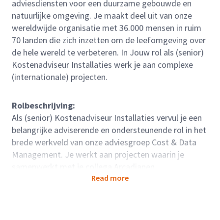
adviesdiensten voor een duurzame gebouwde en
natuurlijke omgeving. Je maakt deel uit van onze
wereldwijde organisatie met 36.000 mensen in ruim
70 landen die zich inzetten om de leefomgeving over
de hele wereld te verbeteren. In Jouw rol als (senior)
Kostenadviseur Installaties werk je aan complexe
(internationale) projecten.
Rolbeschrijving:
Als (senior) Kostenadviseur Installaties vervul je een
belangrijke adviserende en ondersteunende rol in het
brede werkveld van onze adviesgroep Cost & Data
Management. Je werkt aan projecten waarin je
samenwerkt met je collega Arcadianen,
Read more
opdrachtgevers en ontwerpteams. Wij werken voor
grote publieke en private opdrachtgevers met een
hoge duurzaamheidsambitie. Projecten waarin je
werkt zijn bijvoorbeeld grootschalige nieuwbouw en