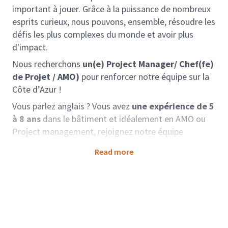
important à jouer. Grâce à la puissance de nombreux
esprits curieux, nous pouvons, ensemble, résoudre les
défis les plus complexes du monde et avoir plus
d'impact.
Nous recherchons
un(e) Project Manager/ Chef(fe)
de Projet / AMO)
pour renforcer notre équipe sur la
Côte d’Azur !
Vous parlez anglais ? Vous avez
une expérience de 5
à 8 ans
dans le bâtiment et idéalement en AMO ou
Project management, rejoignez notre équipe
solidaire, sympathique et accueillante à
Sophia
Read more
Antipolis
.
Missions :
Project Manager / Assistant à la Maitrise d’Ouvrage
pour piloter des projets de grande envergure sur la
côte d’azur.