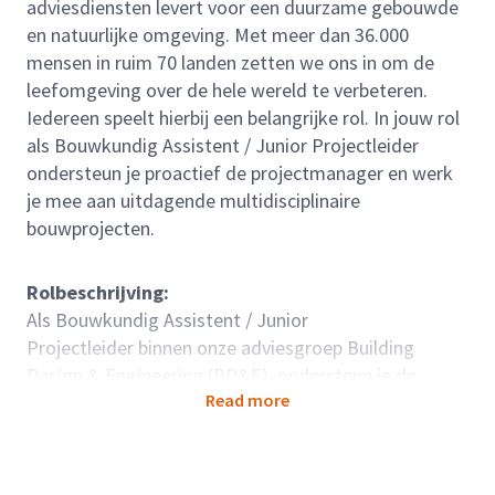
adviesdiensten levert voor een duurzame gebouwde
en natuurlijke omgeving. Met meer dan 36.000
mensen in ruim 70 landen zetten we ons in om de
leefomgeving over de hele wereld te verbeteren.
Iedereen speelt hierbij een belangrijke rol. In jouw rol
als Bouwkundig Assistent / Junior Projectleider
ondersteun je proactief de projectmanager en werk
je mee aan uitdagende multidisciplinaire
bouwprojecten.
Rolbeschrijving:
Als Bouwkundig Assistent / Junior
Projectleider binnen onze adviesgroep Building
Design & Engineering (BD&E), ondersteun je de
Read more
projectleider in alle fases van een project. Je zorgt er
mede voor dat onze veelal complexe projecten
soepel verlopen door organisatorische,
administratieve en communicatieve taken op je te