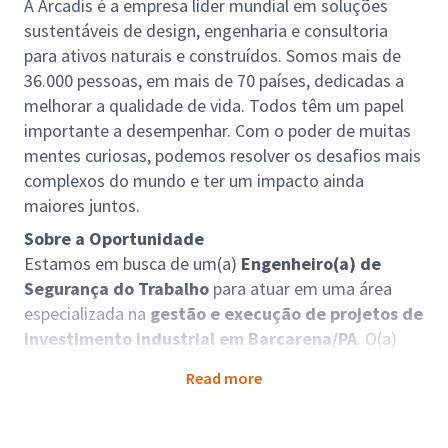
A Arcadis é a empresa líder mundial em soluções
sustentáveis de design, engenharia e consultoria
para ativos naturais e construídos. Somos mais de
36.000 pessoas, em mais de 70 países, dedicadas a
melhorar a qualidade de vida. Todos têm um papel
importante a desempenhar. Com o poder de muitas
mentes curiosas, podemos resolver os desafios mais
complexos do mundo e ter um impacto ainda
maiores juntos.
Sobre a Oportunidade
Estamos em busca de um(a)
Engenheiro(a) de
Segurança do Trabalho
para atuar em uma área
especializada na
gestão e execução de projetos de
investimento industrial em Barcarena/PA
. O(a)
profissional será responsável por assegurar a
Read more
aplicação dos princípios de Saúde, Segurança e Meio
Ambiente (HSE) em todas as fases dos projetos —
desde o desenvolvimento até a execução em campo.