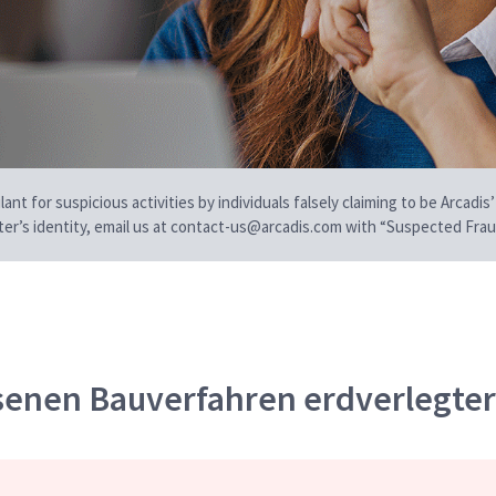
t for suspicious activities by individuals falsely claiming to be Arcadis’
iter’s identity, email us at contact-us@arcadis.com with “Suspected Fraud
senen Bauverfahren erdverlegter