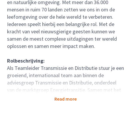
en natuurlijke omgeving. Met meer dan 36.000
mensen in ruim 70 landen zetten we ons in om de
leefomgeving over de hele wereld te verbeteren.
Iedereen speelt hierbij een belangrijke rol. Met de
kracht van veel nieuwsgierige geesten kunnen we
samen de meest complexe uitdagingen ter wereld
oplossen en samen meer impact maken.
Rolbeschrijving:
Als Teamleider Transmissie en Distributie stuur je een
groeiend, internationaal team aan binnen de
adviesgroep Transmissie en Distributie, onderdeel
van de marktgroep Energietransitie. Samen met het
Hoofd Adviesgroep bepaal je de strategische richting
Read more
en stimuleer je zowel de vakinhoudelijke als
persoonlijke groei van de teamleden. Je team werkt
intensief samen met collega’s uit heel Europa,
waardoor jullie bijdragen aan een