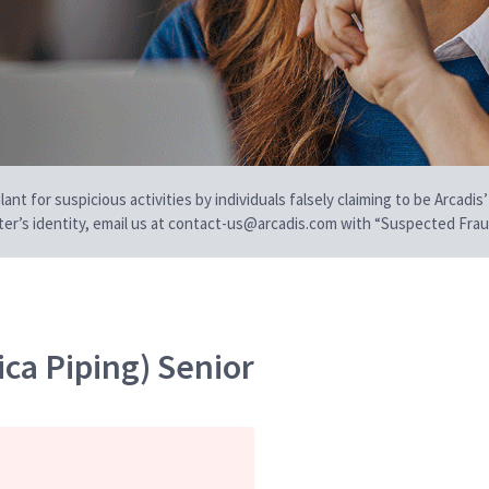
t for suspicious activities by individuals falsely claiming to be Arcadis’
iter’s identity, email us at contact-us@arcadis.com with “Suspected Fraud
ca Piping) Senior