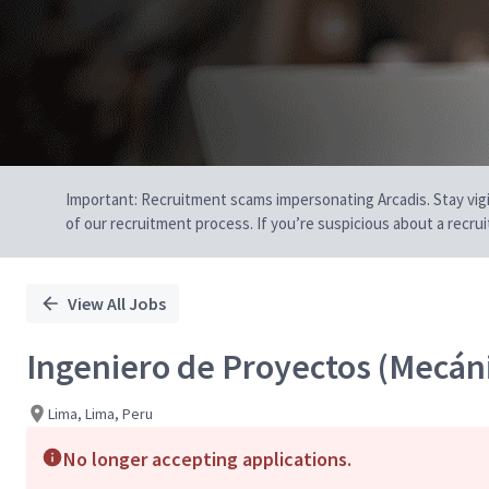
Important: Recruitment scams impersonating Arcadis. Stay vigilan
of our recruitment process. If you’re suspicious about a recru
View All Jobs
Ingeniero de Proyectos (Mecáni
Lima, Lima, Peru
No longer accepting applications.