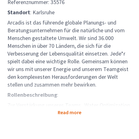
Referenznummer: 35576
Standort
: Karlsruhe
Arcadis ist das führende globale Planungs- und
Beratungsunternehmen für die natürliche und vom
Menschen gestaltete Umwelt. Wir sind 36.000
Menschen in über 70 Ländern, die sich für die
Verbesserung der Lebensqualität einsetzen. Jede*r
spielt dabei eine wichtige Rolle. Gemeinsam können
wir uns mit unserer Energie und unserem Teamgeist
den komplexesten Herausforderungen der Welt
stellen und zusammen mehr bewirken.
Rollenbeschreibung
:
Zur Verstärkung unseres Teams „Water Optimization
South“ im Bereich Wasser und kommunale
Read more
Infrastruktur am Standort
Karlsruhe
suchen wir Sie
als Projektingenieur Tiefbau SiWaWi (w/m/d).
Die Stelle ist in unserem globalen Geschäftsbereich