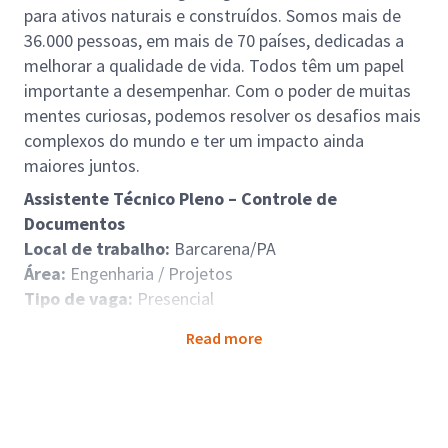
para ativos naturais e construídos. Somos mais de
36.000 pessoas, em mais de 70 países, dedicadas a
melhorar a qualidade de vida. Todos têm um papel
importante a desempenhar. Com o poder de muitas
mentes curiosas, podemos resolver os desafios mais
complexos do mundo e ter um impacto ainda
maiores juntos.
Assistente Técnico Pleno – Controle de
Documentos
Local de trabalho:
Barcarena/PA
Área:
Engenharia / Projetos
Tipo de vaga:
Presencial
Responsabilidades e Tarefas:
Read more
Seguir os procedimentos internos da unidade
ou planta.
Pesquisar e localizar documentos nos sistemas
corporativos.