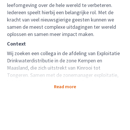
leefomgeving over de hele wereld te verbeteren.
Iedereen speelt hierbij een belangrijke rol. Met de
kracht van veel nieuwsgierige geesten kunnen we
samen de meest complexe uitdagingen ter wereld
oplossen en samen meer impact maken.
Context
Wij zoeken een collega in de afdeling van Exploitatie
Drinkwaterdistributie in de zone Kempen en
Maasland, die zich uitstrekt van Kinrooi tot
Tongeren. Samen met de zonemanager exploitatie,
je leidinggevende, en een 35-tal collega's sta je in
Read more
voor het onderhoud van het drinkwaternet van de 16
gemeenten in deze zone. Je bent de rechterhand van
de zonemanager.
Wat zijn jouw opdrachten? Wat staat je te doen?
Je analyseert problemen op het drinkwaternet