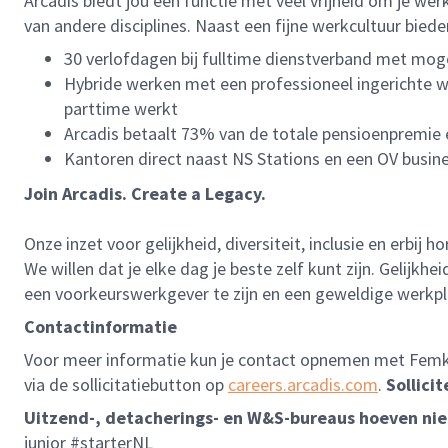
Arcadis biedt jou een functie met veel vrijheid om je we
van andere disciplines. Naast een fijne werkcultuur bi
30 verlofdagen bij fulltime dienstverband met moge
Hybride werken met een professioneel ingerichte we
parttime werkt
Arcadis betaalt 73% van de totale pensioenpremie
Kantoren direct naast NS Stations en een OV busine
Join Arcadis. Create a Legacy.
Onze inzet voor gelijkheid, diversiteit, inclusie en erbij ho
We willen dat je elke dag je beste zelf kunt zijn. Gelijk
een voorkeurswerkgever te zijn en een geweldige werkpl
Contactinformatie
Voor meer informatie kun je contact opnemen met
Femk
via de sollicitatiebutton op
careers.arcadis.com
.
Sollicit
Uitzend-, detacherings- en W&S-bureaus hoeven niet 
junior #starterNL