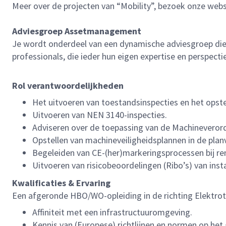
Meer over de projecten van “Mobility”, bezoek onze webs
Adviesgroep Assetmanagement
Je wordt onderdeel van een dynamische adviesgroep die
professionals, die ieder hun eigen expertise en perspecti
Rol verantwoordelijkheden
Het uitvoeren van toestandsinspecties en het opst
Uitvoeren van NEN 3140-inspecties.
Adviseren over de toepassing van de Machineveror
Opstellen van machineveiligheidsplannen in de pla
Begeleiden van CE-(her)markeringsprocessen bij re
Uitvoeren van risicobeoordelingen (Ribo’s) van insta
Kwalificaties & Ervaring
Een afgeronde HBO/WO-opleiding in de richting Elektrot
Affiniteit met een infrastructuuromgeving.
Kennis van (Europese) richtlijnen en normen op het