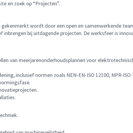
ite en zoek op “Projecten”.
 gekenmerkt wordt door een open en samenwerkende teamsfe
ef inbrengen bij uitdagende projecten. De werksfeer is innov
ellen van meerjarenonderhoudsplannen voor elektrotechnisc
dening, inclusief normen zoals NEN-EN-ISO 12100, NPR-ISO
nvormingsfase.
novatieprojecten.
llaties.
echniek.
 gebied van machineveiligheid.