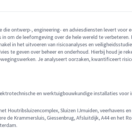
ie die ontwerp-, engineering- en adviesdiensten levert voo
n om de leefomgeving over de hele wereld te verbeteren. Iede
akel in het uitvoeren van risicoanalyses en veiligheidsstudie
vies te geven over beheer en onderhoud. Hierbij houd je re
ewegingswerken. Je analyseert oorzaken, kwantificeert risic
elektrotechnische en werktuigbouwkundige installaties voor 
et Houtribsluizencomplex, Sluizen IJmuiden, veerhavens en 
e de Krammersluis, Giessenbrug, Afsluitdijk, A44 en het R
sterdam.