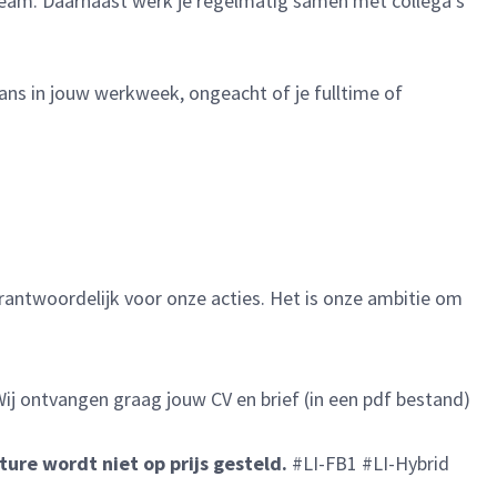
n team. Daarnaast werk je regelmatig samen met collega’s
ans in jouw werkweek, ongeacht of je fulltime of
verantwoordelijk voor onze acties. Het is onze ambitie om
Wij ontvangen graag jouw CV en brief (in een pdf bestand)
ure wordt niet op prijs gesteld.
#LI-FB1
#LI-
Hybrid