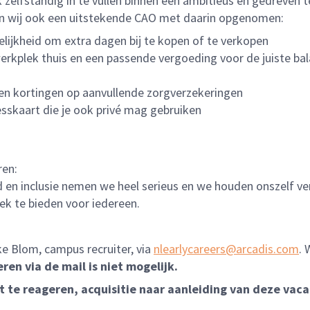
rk zelfstandig in te vullen binnen een ambitieus en gedreve
eden wij ook een uitstekende CAO met daarin opgenomen:
lijkheid om extra dagen bij te kopen of te verkopen
rkplek thuis en een passende vergoeding voor de juiste bal
en kortingen op aanvullende zorgverzekeringen
sskaart die je ook privé mag gebruiken
ren:
heid en inclusie nemen we heel serieus en we houden onszelf 
ek te bieden voor iedereen.
e Blom
, campus recruiter, via
nlearlycareers@arcadis.com
. 
eren via de mail is niet mogelijk.
te reageren, acquisitie naar aanleiding van deze vacat