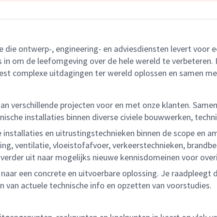
ie die ontwerp-, engineering- en adviesdiensten levert voo
n om de leefomgeving over de hele wereld te verbeteren. Ied
est complexe uitdagingen ter wereld oplossen en samen m
an verschillende projecten voor en met onze klanten. Sam
nische installaties binnen diverse civiele bouwwerken, tech
e installaties en uitrustingstechnieken binnen de scope en 
hting, ventilatie, vloeistofafvoer, verkeerstechnieken, bran
e verder uit naar mogelijks nieuwe kennisdomeinen voor ov
 naar een concrete en uitvoerbare oplossing. Je raadpleegt
en van actuele technische info en opzetten van voorstudies.