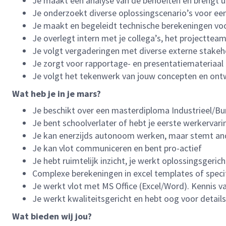
Je maakt een analyse van de behoeften en brengt ui
Je onderzoekt diverse oplossingscenario’s voor 
Je maakt en begeleidt technische berekeningen voo
Je overlegt intern met je collega’s, het projectteam
Je volgt vergaderingen met diverse externe stake
Je zorgt voor rapportage- en presentatiemateriaal
Je volgt het tekenwerk van jouw concepten en ont
Wat heb je in je mars?
Je beschikt over een masterdiploma Industrieel/Burg
Je bent schoolverlater of hebt je eerste werkervarin
Je kan enerzijds autonoom werken, maar stemt and
Je kan vlot communiceren en bent pro-actief
Je hebt ruimtelijk inzicht, je werkt oplossingsgeric
Complexe berekeningen in excel templates of specifi
Je werkt vlot met MS Office (Excel/Word). Kennis v
Je werkt kwaliteitsgericht en hebt oog voor detail
Wat bieden wij jou?