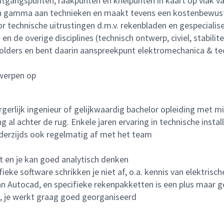
tgangspunten, raakpunten en knelpunten in kaart op vlak van
een gamma aan technieken en maakt tevens een kostenbewus
r technische uitrustingen d.m.v. rekenbladen en gespecialis
 en de overige disciplines (technisch ontwerp, civiel, stabil
holders en bent daarin aanspreekpunt elektromechanica & t
werpen op
erlijk ingenieur of gelijkwaardig bachelor opleiding met mi
g al achter de rug. Enkele jaren ervaring in technische insta
erzijds ook regelmatig af met het team
ht en je kan goed analytisch denken
eke software schrikken je niet af, o.a. kennis van elektrisc
an Autocad, en specifieke rekenpakketten is een plus maar g
s, je werkt graag goed georganiseerd