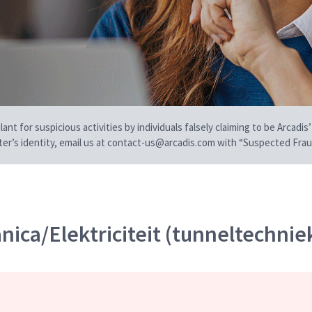
t for suspicious activities by individuals falsely claiming to be Arcadis’
iter’s identity, email us at contact-us@arcadis.com with “Suspected Fraud
ica/Elektriciteit (tunneltechniek