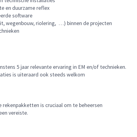
 technische installaties
te en duurzame reflex
eerde software
iteit, wegenbouw, riolering, …) binnen de projecten
echnieken
nstens 5 jaar relevante ervaring in EM en/of technieken.
llaties is uiteraard ook steeds welkom
he rekenpakketten is cruciaal om te beheersen
een vereiste.