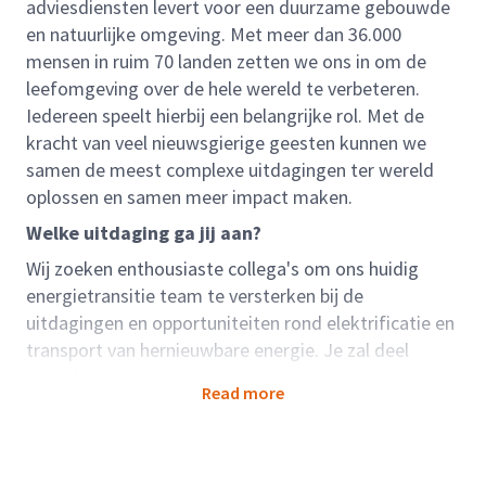
adviesdiensten levert voor een duurzame gebouwde
en natuurlijke omgeving. Met meer dan 36.000
mensen in ruim 70 landen zetten we ons in om de
leefomgeving over de hele wereld te verbeteren.
Iedereen speelt hierbij een belangrijke rol. Met de
kracht van veel nieuwsgierige geesten kunnen we
samen de meest complexe uitdagingen ter wereld
oplossen en samen meer impact maken.
Welke uitdaging ga jij aan?
Wij zoeken enthousiaste collega's om ons huidig
energietransitie team te versterken bij de
uitdagingen en opportuniteiten rond elektrificatie en
transport van hernieuwbare energie. Je zal deel
uitmaken van een ervaren team van
Read more
projectmanagers, lead engineers en designers die
verantwoordelijk zijn voor het uitwerken van
hoogspanningskabel projecten, alsook later in onze
groeidomeinen leiding- en warmteprojecten in het