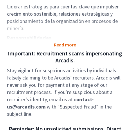
Liderar estrategias para cuentas clave que impulsen
crecimiento sostenible, relaciones estratégicas y
posicionamiento de la organización en procesos de
minería.
Responsabilidades
Read more
Desarrollar e implementar la estrategia de
Important: Recruitment scams impersonating
cuenta:
Arcadis.
Liderar la definición e implementación de estrategias
Stay vigilant for suspicious activities by individuals
comerciales para clientes del sector minero,
falsely claiming to be Arcadis’ recruiters. Arcadis will
alineadas con los objetivos de negocio y las
never ask you for payment at any stage of our
estrategias del mercado. La posición requiere
recruitment process. If you’re suspicious about a
comprender las tendencias de la industria, así como
recruiter’s identity, email us at
contact-
los factores financieros y operacionales que impulsan
us@arcadis.com
with “Suspected Fraud” in the
el crecimiento y la toma de decisiones de los
subject line.
clientes.
Desarrollo del cliente:
Reminder: No unsolicited submissions. Direct