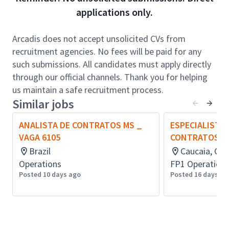
Impulsar el crecimiento sostenible de la cuenta
applications only.
mediante la identificación temprana de necesidades
y oportunidades de negocio, anticipándose a los
Arcadis does not accept unsolicited CVs from
procesos de licitación. Será responsable de fortalecer
recruitment agencies. No fees will be paid for any
las relaciones con los clientes y contribuir al
such submissions. All candidates must apply directly
cumplimiento de los objetivos de reservas, margen
through our official channels. Thank you for helping
bruto, EBITA y otros indicadores clave de
us maintain a safe recruitment process.
desempeño.
Similar jobs
Calificaciones y Experiencia:
ANALISTA DE CONTRATOS MS _
ESPECIALISTA 
Ingeniero/a civil (titulado/a)
VAGA 6105
CONTRATOS_6
15 años de experiencia en proyectos de
Brazil
Caucaia, Cear
ingeniería para minería (excluyente).
Operations
FP1 Operation
Experiencia comprobable en desarrollo de
Posted 10 days ago
Posted 16 days ag
negocios en procesos mineros.
Experiencia previa como Administrador/a de
Contratos.
Aligned to the Arcadis Leadership model, we seek