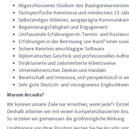
Abgeschlossenes Studium des Bauingenieurwesens, 
Fachspezifische Kenntnisse und mindestens 15 Jahr
Selbständiges Arbeiten, ausgeprägte Kommunikati
Begeisterungsfähigkeit und Engagement
Umfassende Erfahrungen im Termin- und Kostencon
Erfahrungen in der Betreuung von Kund*innen sowi
Sichere Kenntnis einschlägiger Software
Diplomatisches Geschick und professionelles Auftr
Strukturierte und zielorientierte Arbeitsweise
Unternehmerisches Denken und Handeln
Bereitschaft und Interesse, sich perspektivisch in e
Sehr gute Deutsch- und vorzugsweise Englischkennt
Warum Arcadis?
Wir können unsere Ziele nur erreichen, wenn jede*r Einze
Deshalb arbeiten wir mit einem kompetenzbasierten Ansat
So erzielen wir gemeinsam die größtmögliche Wirkung.
Unabhängig von Ihrer Position leisten Sie bei Arcadis si