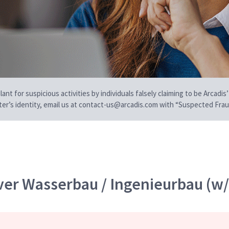
t for suspicious activities by individuals falsely claiming to be Arcadis’
iter’s identity, email us at contact-us@arcadis.com with “Suspected Fraud
iver Wasserbau / Ingenieurbau (w