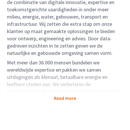
de combinatie van digitale innovatie, expertise en
toekomstgerichte vaardigheden in onder meer
milieu, energie, water, gebouwen, transport en
infrastructuur. Wij zetten die extra stap om onze
klanten op maat gemaakte oplossingen te bieden
voor ontwerp, engineering en advies. Door data-
gedreven inzichten in te zetten geven we de
natuurlijke en gebouwde omgeving samen vorm.
Met meer dan 36.000 mensen bundelen we
wereldwijde expertise en pakken we samen
uitdagingen als klimaat, betaalbare energie en
leefbare steden aan. We verbeteren de
levenskwaliteit door onze aanwezigheid in meer dan
Read more
dertig landen
Rolbeschrijving:
Als Projectmanager WTB/E ben jij de drijvende kracht
achter projecten binnen assetmanagement. Jij leidt