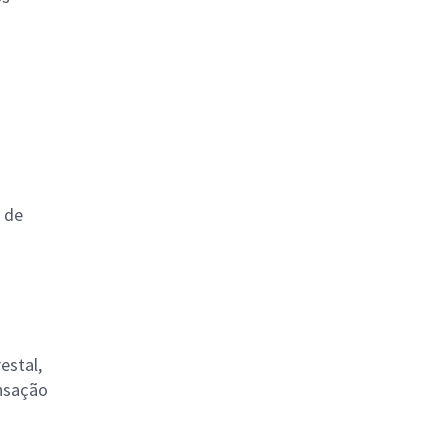
 de
estal,
nsação