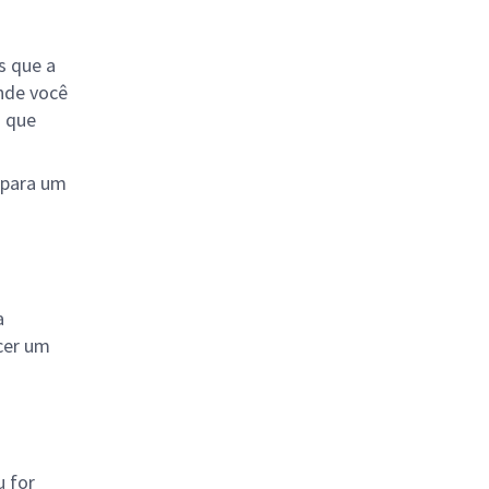
s que a
nde você
o que
s para um
a
cer um
u for