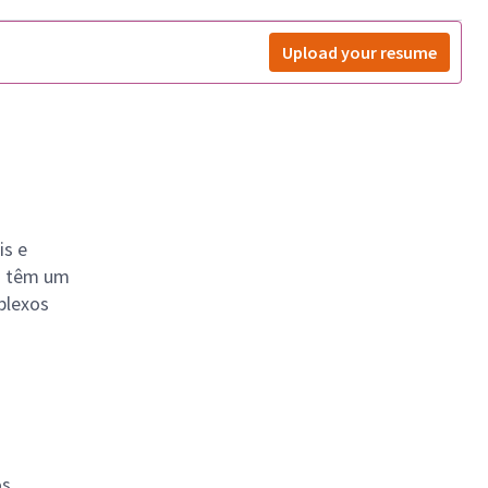
Upload your resume
is e
os têm um
plexos
os