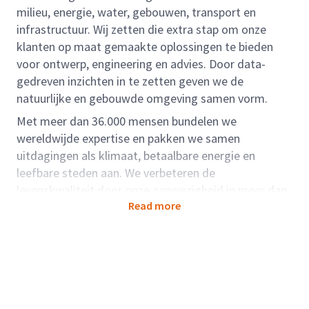
milieu, energie, water, gebouwen, transport en
infrastructuur. Wij zetten die extra stap om onze
klanten op maat gemaakte oplossingen te bieden
voor ontwerp, engineering en advies. Door data-
gedreven inzichten in te zetten geven we de
natuurlijke en gebouwde omgeving samen vorm.
Met meer dan 36.000 mensen bundelen we
wereldwijde expertise en pakken we samen
uitdagingen als klimaat, betaalbare energie en
leefbare steden aan. We verbeteren de
levenskwaliteit door onze aanwezigheid in meer dan
Read more
dertig landen.
Rolbeschrijving:
Bij Project & Program management werken wij met
name in de zogenaamde IPM rollen (Projectmanager,
Manager projectbeheersing, Contractmanager en