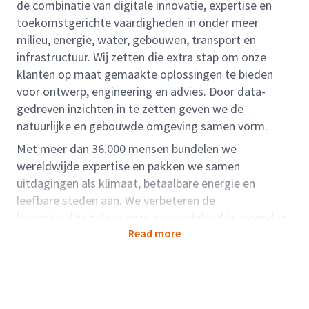
de combinatie van digitale innovatie, expertise en
toekomstgerichte vaardigheden in onder meer
milieu, energie, water, gebouwen, transport en
infrastructuur. Wij zetten die extra stap om onze
klanten op maat gemaakte oplossingen te bieden
voor ontwerp, engineering en advies. Door data-
gedreven inzichten in te zetten geven we de
natuurlijke en gebouwde omgeving samen vorm.
Met meer dan 36.000 mensen bundelen we
wereldwijde expertise en pakken we samen
uitdagingen als klimaat, betaalbare energie en
leefbare steden aan. We verbeteren de
levenskwaliteit door onze aanwezigheid in meer dan
Read more
dertig landen.
Ben jij een gedreven starter met een interesse in het
landelijk gebied, vastgoed en gebiedsontwikkeling?
Wil jij een bijdrage leveren aan duurzame en