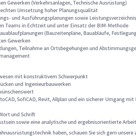
nen Gewerken (Verkehrsanlagen, Technische Ausrüstung)
gerechten Umsetzung hoher Planungsqualität
ungs- und Ausführungsplanungen sowie Leistungsverzeichni
en Teams in Echtzeit und unter Einsatz der BIM-Methode
 Bauablaufplanungen (Bauzeitenpläne, Bauabläufe, Festlegu
gten Gewerken
ttlungen, Teilnahme an Ortsbegehungen und Abstimmungsge
agsmanagement
rwesen mit konstruktivem Schwerpunkt
nbrücken und Ingenieurbauwerken
n wünschenswert
utoCAD, SofiCAD, Revit, Allplan und ein sicherer Umgang mit
 Wort und Schrift
tsein sowie eine analytische und ergebnisorientierte Arbe
ahnausrüstungstechnik haben, schauen Sie sich gern unsere 