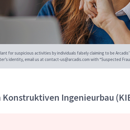
t for suspicious activities by individuals falsely claiming to be Arcadis’
iter’s identity, email us at contact-us@arcadis.com with “Suspected Fraud
m Konstruktiven Ingenieurbau (KI