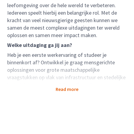
leefomgeving over de hele wereld te verbeteren.
Iedereen speelt hierbij een belangrijke rol. Met de
kracht van veel nieuwsgierige geesten kunnen we
samen de meest complexe uitdagingen ter wereld
oplossen en samen meer impact maken.
Welke uitdaging ga jij aan?
Heb je een eerste werkervaring of studeer je
binnenkort af? Ontwikkel je graag mensgerichte
oplossingen voor grote maatschappelijke
vraagstukken op vlak van infrastructuur en stedelijke
herinrichtingsprojecten? Dan willen wij jou
Read more
ontmoeten voor onze job van Junior Ingenieur
Bouwkunde!
Interne opleiding en begeleiding maken dat
jouw kennis en expertise een speerpunt zijn bij
de verdere ontwikkeling van onze
infrastructuurprojecten.