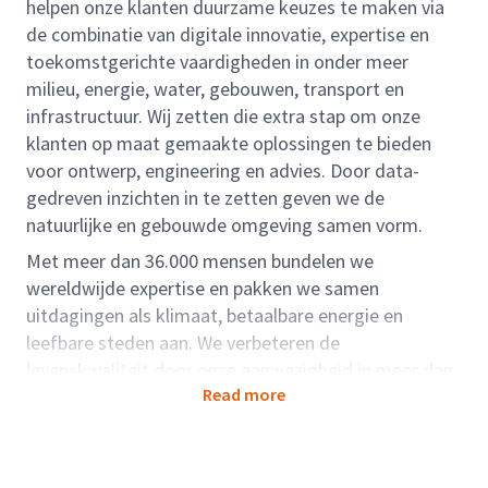
helpen onze klanten duurzame keuzes te maken via
de combinatie van digitale innovatie, expertise en
toekomstgerichte vaardigheden in onder meer
milieu, energie, water, gebouwen, transport en
infrastructuur. Wij zetten die extra stap om onze
klanten op maat gemaakte oplossingen te bieden
voor ontwerp, engineering en advies. Door data-
gedreven inzichten in te zetten geven we de
natuurlijke en gebouwde omgeving samen vorm.
Met meer dan 36.000 mensen bundelen we
wereldwijde expertise en pakken we samen
uitdagingen als klimaat, betaalbare energie en
leefbare steden aan. We verbeteren de
levenskwaliteit door onze aanwezigheid in meer dan
Read more
dertig landen.
Rolbeschrijving:
Als Senior Adviseur Stedelijk Water & Planvorming