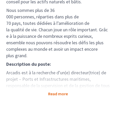
conseil pour les actifs naturels et bâtis.
Nous sommes plus de 36
000 personnes, réparties dans plus de
70 pays, toutes dédiées à l’amélioration de
la qualité de vie. Chacun joue un rôle important. Grâc
e à la puissance de nombreux esprits curieux,
ensemble nous pouvons résoudre les défis les plus
complexes au monde et avoir un impact encore
plus grand.
Description du poste:
Arcadis est à la recherche d'un(e) directeur(trice) de
projet – Ports et Infrastructures maritimes,
responsable de la supervision et de la gestion de tous
les aspects des projets portuaires et maritimes.
Read more
Ce poste implique la planification stratégique, la
coordination et l'exécution des projets afin d'assurer
leur réalisation dans les délais impartis, dans le