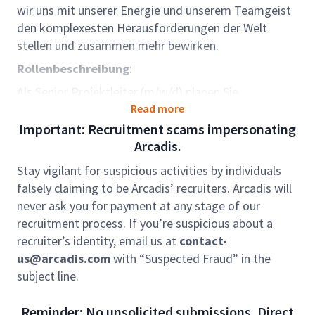
wir uns mit unserer Energie und unserem Teamgeist
den komplexesten Herausforderungen der Welt
stellen und zusammen mehr bewirken.
Rollenbeschreibung
:
Als Senior Projektleiter (m/w/d) planen Sie
anspruchsvolle Vorhaben im Bereich der
Read more
Umspannwerke der Hoch- und
Important: Recruitment scams impersonating
Höchstspannungstechnik. Sie übernehmen die
Arcadis.
Verantwortung für die Primärtechnik und wirken
Stay vigilant for suspicious activities by individuals
aktiv an der Planung sowie Umsetzung neuer
falsely claiming to be Arcadis’ recruiters. Arcadis will
Projekte mit. Dabei arbeiten Sie eng mit Kunden,
never ask you for payment at any stage of our
Netzbetreibern, Behörden und internen
recruitment process. If you’re suspicious about a
Fachabteilungen zusammen.
recruiter’s identity, email us at
contact-
Rollenverantwortung
:
us@arcadis.com
with “Suspected Fraud” in the
subject line.
Leitung der Planung, Steuerung und Ausführung
im Projekt unter Berücksichtigung von Kosten-,
Reminder: No unsolicited submissions. Direct
Zeit- und Qualitätsvorgaben