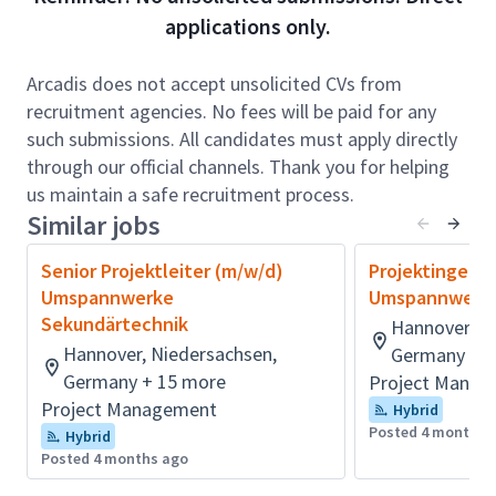
applications only.
Technische Ausführung, sowie der Koordination
der Bautechnik und des
Genehmigungsmanagement
Arcadis does not accept unsolicited CVs from
Steuerung interner Schnittstellen, externer
recruitment agencies. No fees will be paid for any
Dienstleister und Nachunternehmer
such submissions. All candidates must apply directly
through our official channels. Thank you for helping
Qualifikationen & Erfahrung
:
us maintain a safe recruitment process.
Abgeschlossenes Studium im Bereich
Similar jobs
Elektrotechnik oder eine vergleichbare
Qualifikation.
Senior Projektleiter (m/w/d)
Projektingenie
Fundierte Berufserfahrung in der Planung von
Umspannwerke
Umspannwerke
Projekten im Bereich Umspannwerke oder
Sekundärtechnik
Hannover, N
Energietechnik.
Hannover, Niedersachsen,
Germany + 
Sehr gute technologische Kenntnisse im Bereich
Germany + 15 more
Project Manag
der Umspannwerke, sowie einschlägige
Project Management
Hybrid
technische Regelwerke (z. B. VDE, IG EVU).
Posted 4 months 
Hybrid
Posted 4 months ago
Vorhandene gute Kenntnisse in der Software-
Landschaft (u.a. Primtech).