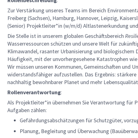
Rollenbeschreibung
:
Zur Verstärkung unseres Teams im Bereich Environmental
Freiberg (Sachsen), Hamburg, Hannover, Leipzig, Kaisersl
(Senior) Projektleiter*in (w/m/d) Altlastenerkundung un
Die Stelle ist in unserem globalen Geschäftsbereich
Resil
Wasserressourcen schützen und unsere Welt für zukünft
Klimawandel, rasanter Urbanisierung und biologischem Di
Häufigkeit, mit der unvorhergesehene Katastrophen wi
Wir müssen unseren Kommunen, Gemeinschaften und Unter
widerstandsfähiger aufzustellen. Das Ergebnis: stärkere
nachhaltig bewohnbarer Planet und mehr Lebensqualität
Rollenverantwortung
:
Als Projektleiter*in übernehmen Sie Verantwortung für P
Aufgaben zählen:
Gefährdungsabschätzungen für Schutzgüter, vor
Planung, Begleitung und Überwachung (Bauüberwa