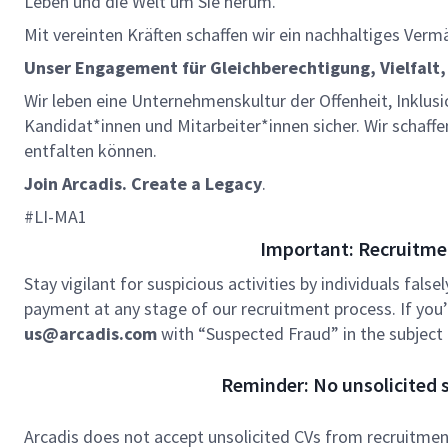
Leben und die Welt um Sie herum.
Mit vereinten Kräften schaffen wir ein nachhaltiges Verm
Unser Engagement für Gleichberechtigung, Vielfalt,
Wir leben eine Unternehmenskultur der Offenheit, Inklusi
Kandidat*innen und Mitarbeiter*innen sicher. Wir schaffe
entfalten können.
Join Arcadis. Create a Legacy
.
#LI-MA1
Important: Recruitme
Stay vigilant for suspicious activities by individuals false
payment at any stage of our recruitment process. If you’r
us@arcadis.com
with “Suspected Fraud” in the subject l
Reminder: No unsolicited s
Arcadis does not accept unsolicited CVs from recruitment