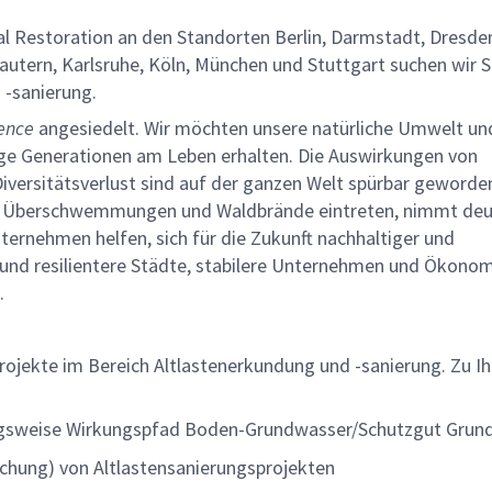
 Restoration an den Standorten Berlin, Darmstadt, Dresden
autern, Karlsruhe, Köln, München und Stuttgart suchen wir Si
d -sanierung.
ience
angesiedelt. Wir möchten unsere natürliche Umwelt un
ige Generationen am Leben erhalten. Die Auswirkungen von
versitätsverlust sind auf der ganzen Welt spürbar geworden
e Überschwemmungen und Waldbrände eintreten, nimmt deut
nehmen helfen, sich für die Zukunft nachhaltiger und
 und resilientere Städte, stabilere Unternehmen und Ökonom
.
rojekte im Bereich Altlastenerkundung und -sanierung. Zu I
zugsweise Wirkungspfad Boden-Grundwasser/Schutzgut Gru
chung) von Altlastensanierungsprojekten