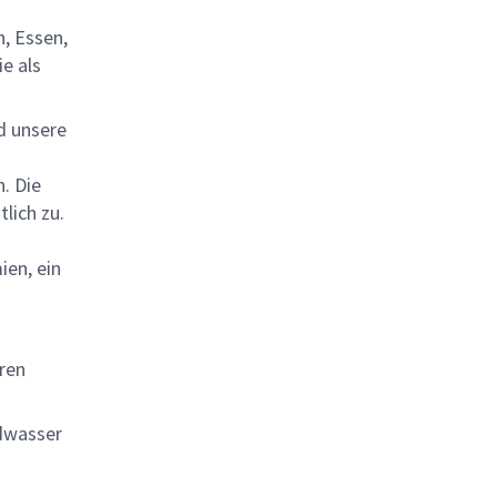
, Essen,
e als
d unsere
. Die
lich zu.
ien, ein
hren
ndwasser