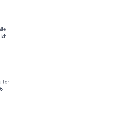
lle
lich
u for
t-
l