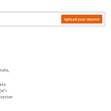
Upload your resume
ruhe,
ete
de*r
exesten