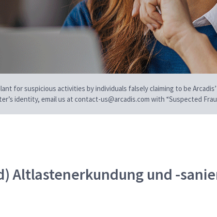
t for suspicious activities by individuals falsely claiming to be Arcadis’
iter’s identity, email us at contact-us@arcadis.com with “Suspected Fraud
/d) Altlastenerkundung und -sani