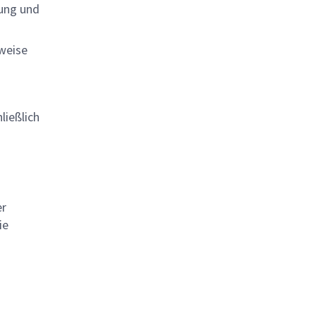
dung und
weise
ließlich
er
ie