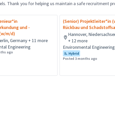
nels. Thank you for helping us maintain a safe recruitment pr
enieur*in
(Senior) Projektleiter*in 
rkundung und -
Rückbau und Schadstoffs
 (w/m/d)
Hannover, Niedersachse
Berlin, Germany + 11 more
+ 12 more
tal Engineering
Environmental Engineering
nths ago
Hybrid
Posted 3 months ago