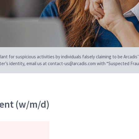
t for suspicious activities by individuals falsely claiming to be Arcadis’
iter’s identity, email us at contact-us@arcadis.com with “Suspected Fraud
ent (w/m/d)