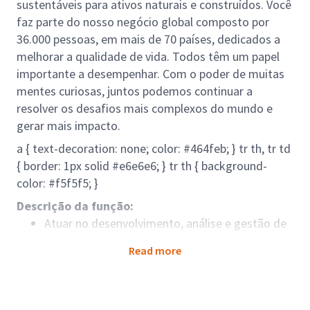
sustentáveis para ativos naturais e construídos. Você
faz parte do nosso negócio global composto por
36.000 pessoas, em mais de 70 países, dedicados a
melhorar a qualidade de vida. Todos têm um papel
importante a desempenhar. Com o poder de muitas
mentes curiosas, juntos podemos continuar a
resolver os desafios mais complexos do mundo e
gerar mais impacto.
a { text-decoration: none; color: #464feb; } tr th, tr td
{ border: 1px solid #e6e6e6; } tr th { background-
color: #f5f5f5; }
Descrição da função:
Atuar no desenvolvimento, análise e gestão de
projetos de engenharia elétrica, garantindo
Read more
qualidade técnica, conformidade normativa e
integração com outras disciplinas.
Responsável por suportar todo o ciclo de
engenharia (conceitual, básica, detalhada e