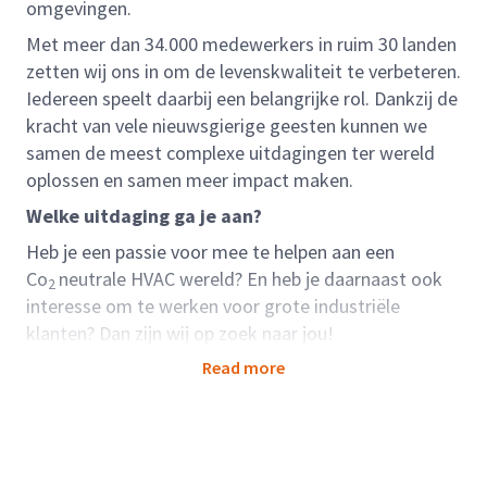
omgevingen.
Met meer dan 34.000 medewerkers in ruim 30 landen
zetten wij ons in om de levenskwaliteit te verbeteren.
Iedereen speelt daarbij een belangrijke rol. Dankzij de
kracht van vele nieuwsgierige geesten kunnen we
samen de meest complexe uitdagingen ter wereld
oplossen en samen meer impact maken.
Welke uitdaging ga je aan?
Heb je een passie voor mee te helpen aan een
Co
neutrale HVAC wereld? En heb je daarnaast ook
2
interesse om te werken voor grote industriële
klanten? Dan zijn wij op zoek naar jou!
Als projectingenieur HVAC binnen het Industrial
Read more
Utilities team kom je terecht in een gedreven team
en werk je samen aan uitdagende projecten die een
meerwaarde geeft op vlak van verduurzaming
richting 2050.